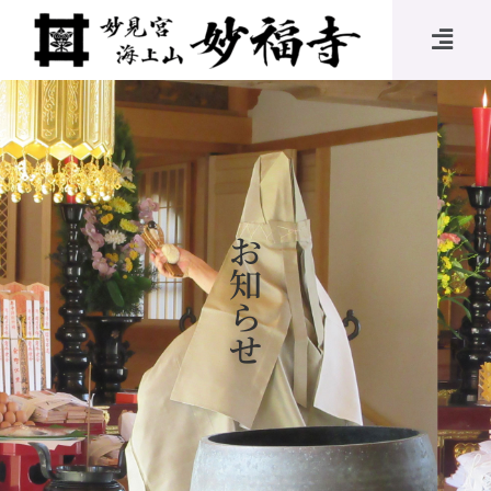
お
知
ら
せ