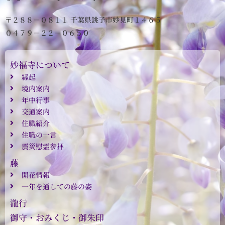
〒２８８－０８１１ 千葉県銚子市妙見町１４６５
０４７９－２２－０６５０
妙福寺について
縁起
境内案内
年中行事
交通案内
住職紹介
住職の一言
震災慰霊参拝
藤
開花情報
一年を通しての藤の姿
瀧行
御守・おみくじ・御朱印