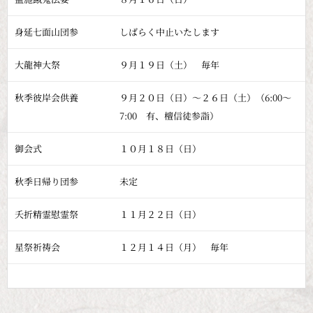
身延七面山団参
しばらく中止いたします
大龍神大祭
９月１９日（土） 毎年
秋季彼岸会供養
９月２０日（日）～２６日（土）（6:00～
7:00 有、檀信徒参詣）
御会式
１０月１８日（日）
秋季日帰り団参
未定
夭折精霊慰霊祭
１１月２２日（日）
星祭祈祷会
１２月１４日（月） 毎年