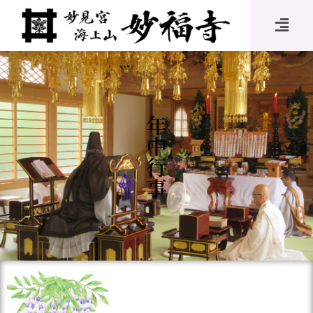
年
中
行
事