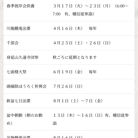
春季彼岸会供養
３月１７日（火）～２３日（月）（6:00～
7:00 有、檀信徒参詣）
川施餓鬼法要
４月１６日（木） 毎年
千部会
４月２５日（土）・２６日（日）
身延山久遠寺団参
秋ごろに延期となります
七面様大祭
６月１９日（金） 毎年
頭痛除ほうろく祈祷会
７月２６日（日）
新盆七日法要
８月１日（土）～７日（金）
盆中朝勤（朝のお勤
１３日（木）～１６日（日）有、檀信徒参
め）
詣
盆施餓鬼法要
８月１６日（日）