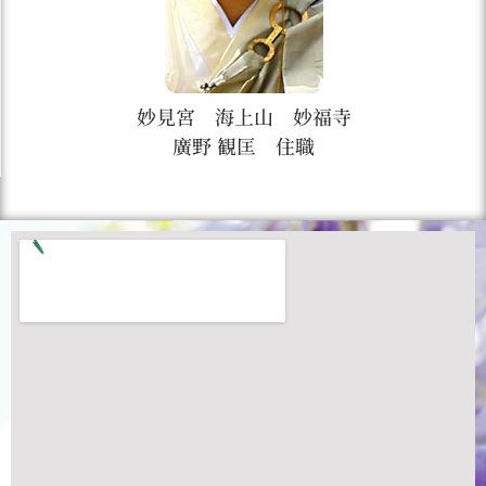
妙見宮 海上山 妙福寺
廣野 観匡 住職