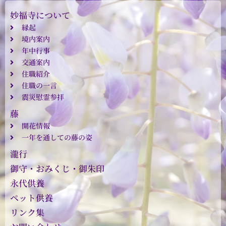
妙福寺について
縁起
境内案内
年中行事
交通案内
住職紹介
住職の一言
震災慰霊参拝
藤
開花情報
一年を通しての藤の姿
瀧行
御守・おみくじ・御朱印
永代供養
ペット供養
リンク集