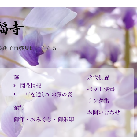
県銚子市妙見町１４６５
０
藤
永代供養
開花情報
ペット供養
一年を通しての藤の姿
リンク集
瀧行
お問い合わせ
御守・おみくじ・御朱印