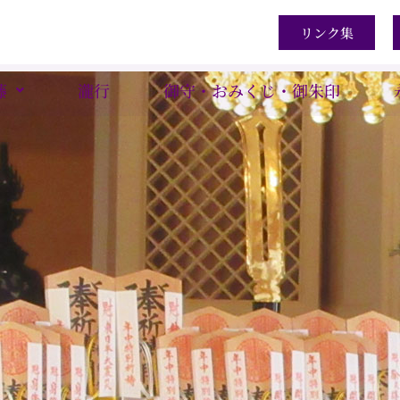
リンク集
藤
瀧行
御守・おみくじ・御朱印