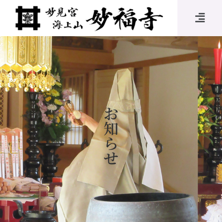
お
知
ら
せ