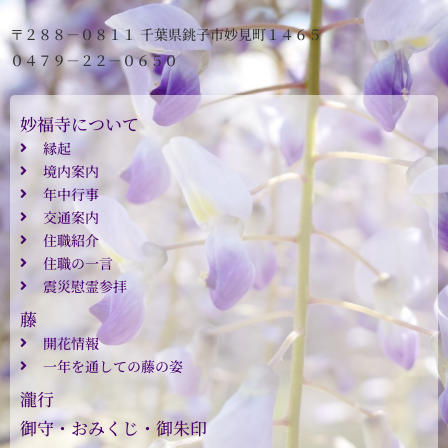
〒２８８－０８１１ 千葉県銚子市妙見町１４６５
０４７９－２２－０６５０
妙福寺について
縁起
境内案内
年中行事
交通案内
住職紹介
住職の一言
震災慰霊参拝
藤
開花情報
一年を通しての藤の姿
瀧行
御守・おみくじ・御朱印