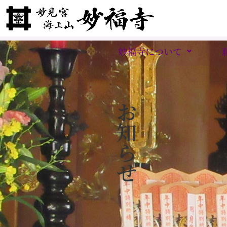
妙福寺について
お
知
ら
せ