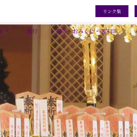
リンク集
藤
瀧行
御守・おみくじ・御朱印