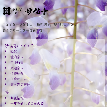
〒２８８－０８１１ 千葉県銚子市妙見町１４６５
０４７９－２２－０６５０
妙福寺について
縁起
境内案内
年中行事
交通案内
住職紹介
住職の一言
震災慰霊参拝
藤
開花情報
一年を通しての藤の姿