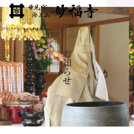
お
知
ら
せ