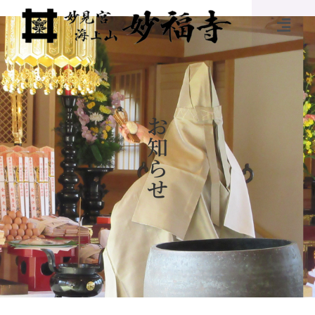
お
知
ら
せ