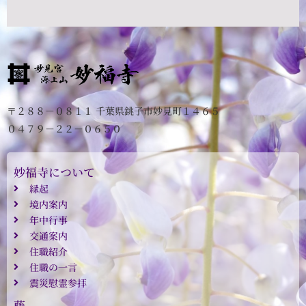
〒２８８－０８１１ 千葉県銚子市妙見町１４６５
０４７９－２２－０６５０
妙福寺について
縁起
境内案内
年中行事
交通案内
住職紹介
住職の一言
震災慰霊参拝
藤