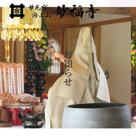
お
知
ら
せ