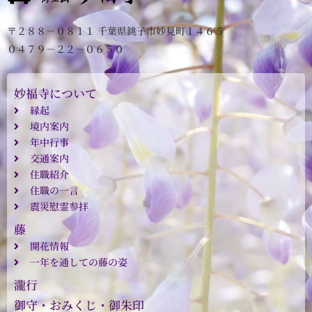
〒２８８－０８１１ 千葉県銚子市妙見町１４６５
０４７９－２２－０６５０
妙福寺について
縁起
境内案内
年中行事
交通案内
住職紹介
住職の一言
震災慰霊参拝
藤
開花情報
一年を通しての藤の姿
瀧行
御守・おみくじ・御朱印