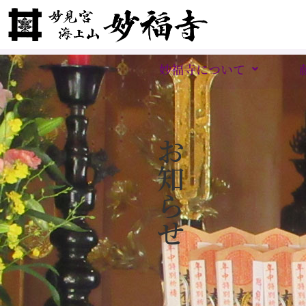
妙福寺について
お
知
ら
せ