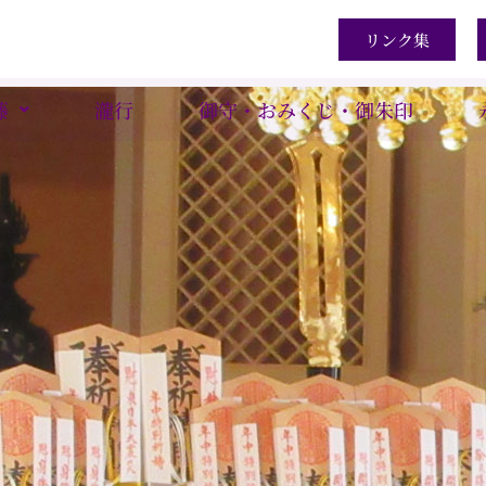
リンク集
藤
瀧行
御守・おみくじ・御朱印