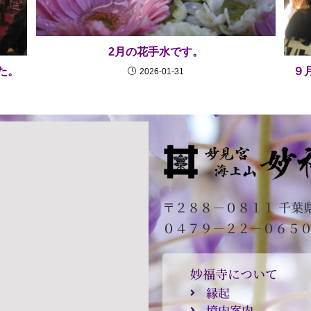
2月の花手水です。
た。
９
2026-01-31
〒２８８－０８１１ 千葉
０４７９－２２－０６５
妙福寺について
縁起
境内案内