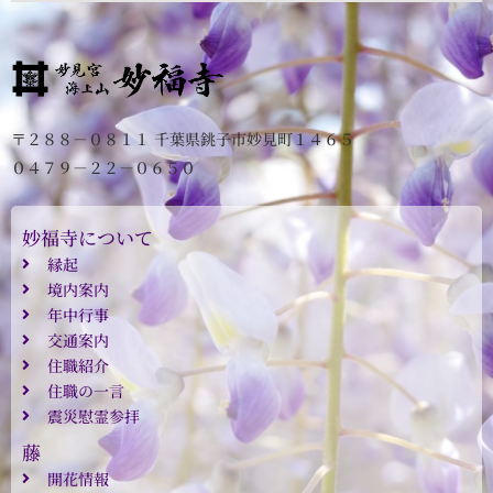
〒２８８－０８１１ 千葉県銚子市妙見町１４６５
０４７９－２２－０６５０
妙福寺について
縁起
境内案内
年中行事
交通案内
住職紹介
住職の一言
震災慰霊参拝
藤
開花情報