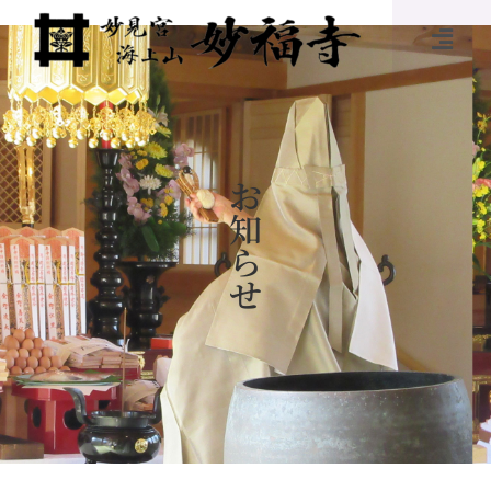
お
知
ら
せ