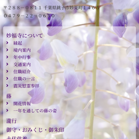
〒２８８－０８１１ 千葉県銚子市妙見町１４６５
０４７９－２２－０６５０
妙福寺について
縁起
境内案内
年中行事
交通案内
住職紹介
住職の一言
震災慰霊参拝
藤
開花情報
一年を通しての藤の姿
瀧行
御守・おみくじ・御朱印
永代供養