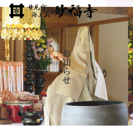
お
知
ら
せ