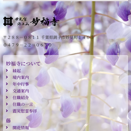
〒２８８－０８１１ 千葉県銚子市妙見町１４６５
０４７９－２２－０６５０
妙福寺について
縁起
境内案内
年中行事
交通案内
住職紹介
住職の一言
震災慰霊参拝
藤
開花情報