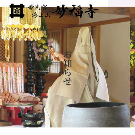
お
知
ら
せ