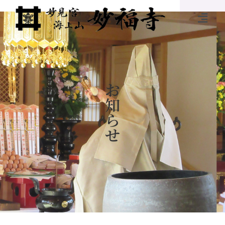
お
知
ら
せ