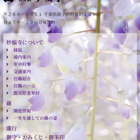
〒２８８－０８１１ 千葉県銚子市妙見町１４６５
０４７９－２２－０６５０
妙福寺について
縁起
境内案内
年中行事
交通案内
住職紹介
住職の一言
震災慰霊参拝
藤
開花情報
一年を通しての藤の姿
瀧行
御守・おみくじ・御朱印