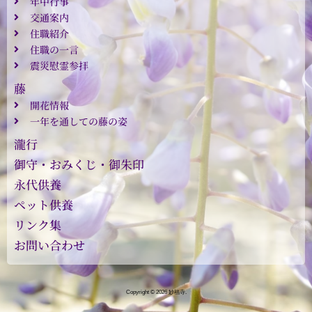
年中行事
交通案内
住職紹介
住職の一言
震災慰霊参拝
藤
開花情報
一年を通しての藤の姿
瀧行
御守・おみくじ・御朱印
永代供養
ペット供養
リンク集
お問い合わせ
Copyright © 2026 妙福寺.