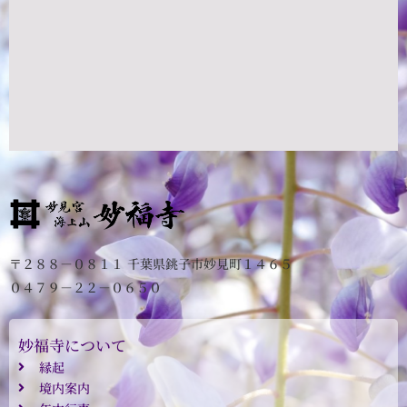
〒２８８－０８１１ 千葉県銚子市妙見町１４６５
０４７９－２２－０６５０
妙福寺について
縁起
境内案内