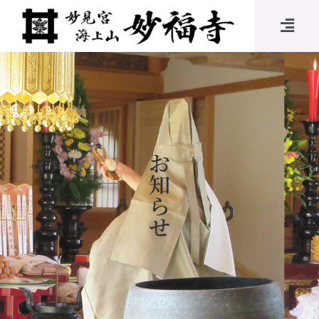
お
知
ら
せ