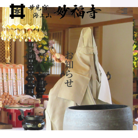
お
知
ら
せ