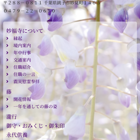
〒２８８－０８１１ 千葉県銚子市妙見町１４６５
０４７９－２２－０６５０
妙福寺について
縁起
境内案内
年中行事
交通案内
住職紹介
住職の一言
震災慰霊参拝
藤
開花情報
一年を通しての藤の姿
瀧行
御守・おみくじ・御朱印
永代供養