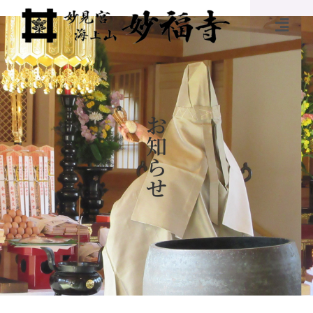
お
知
ら
せ