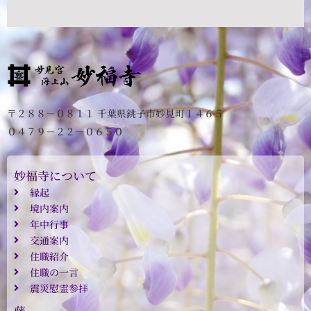
〒２８８－０８１１ 千葉県銚子市妙見町１４６５
０４７９－２２－０６５０
妙福寺について
縁起
境内案内
年中行事
交通案内
住職紹介
住職の一言
震災慰霊参拝
藤