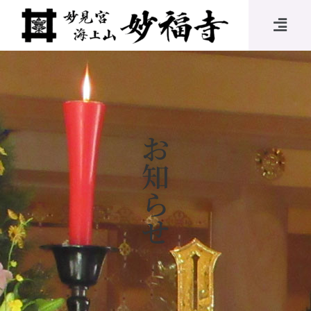
お
知
ら
せ