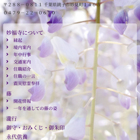
〒２８８－０８１１ 千葉県銚子市妙見町１４６５
０４７９－２２－０６５０
妙福寺について
縁起
境内案内
年中行事
交通案内
住職紹介
住職の一言
震災慰霊参拝
藤
開花情報
一年を通しての藤の姿
瀧行
御守・おみくじ・御朱印
永代供養