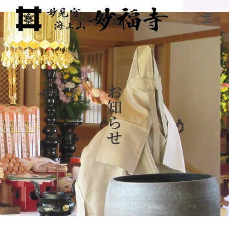
お
知
ら
せ