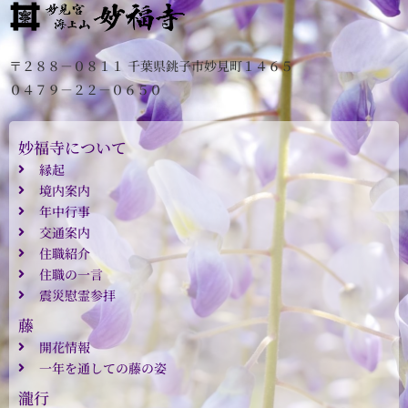
〒２８８－０８１１ 千葉県銚子市妙見町１４６５
０４７９－２２－０６５０
妙福寺について
縁起
境内案内
年中行事
交通案内
住職紹介
住職の一言
震災慰霊参拝
藤
開花情報
一年を通しての藤の姿
瀧行