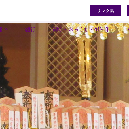
リンク集
藤
瀧行
御守・おみくじ・御朱印