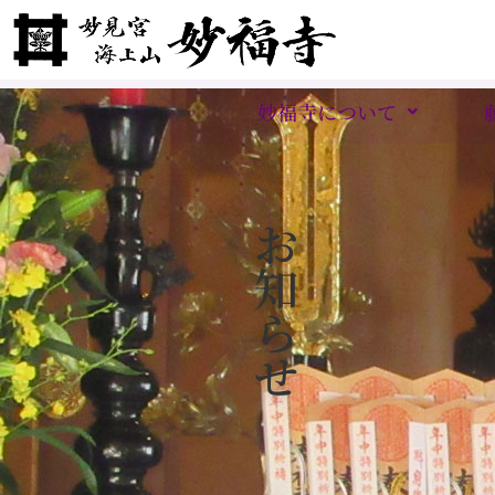
妙福寺について
お
知
ら
せ