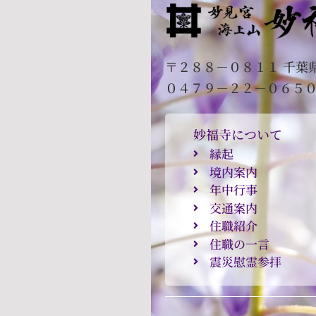
〒２８８－０８１１ 千葉
０４７９－２２－０６５
妙福寺について
縁起
境内案内
年中行事
交通案内
住職紹介
住職の一言
震災慰霊参拝