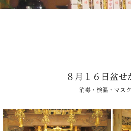
８月１６日盆せ
消毒・検温・マス