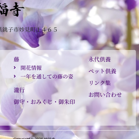
県銚子市妙見町１４６５
０
藤
永代供養
開花情報
ペット供養
一年を通しての藤の姿
リンク集
瀧行
お問い合わせ
御守・おみくじ・御朱印