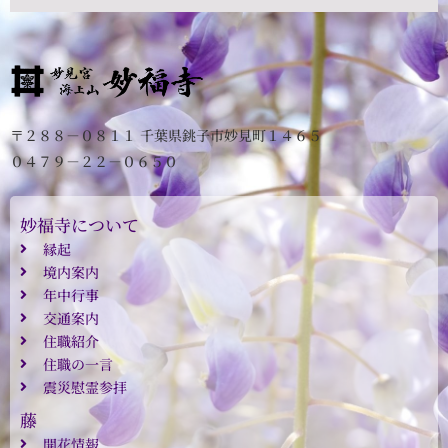
〒２８８－０８１１ 千葉県銚子市妙見町１４６５
０４７９－２２－０６５０
妙福寺について
縁起
境内案内
年中行事
交通案内
住職紹介
住職の一言
震災慰霊参拝
藤
開花情報