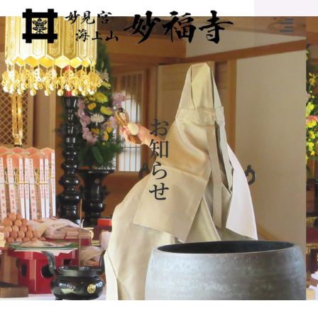
お
知
ら
せ