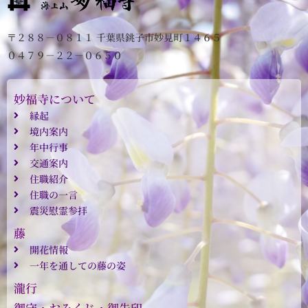
〒２８８－０８１１ 千葉県銚子市妙見町１４６５
０４７９－２２－０６５０
妙福寺について
縁起
境内案内
年中行事
交通案内
住職紹介
住職の一言
震災慰霊参拝
藤
開花情報
一年を通しての藤の姿
瀧行
御守・おみくじ・御朱印