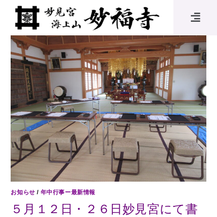
お知らせ
/
年中行事ー最新情報
５月１２日・２６日妙見宮にて書