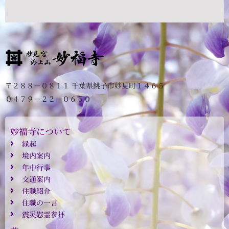
〒２８８－０８１１ 千葉県銚子市妙見町１４６５
０４７９－２２－０６５０
妙福寺について
縁起
境内案内
年中行事
交通案内
住職紹介
住職の一言
震災慰霊参拝