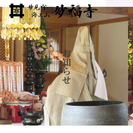
お
知
ら
せ