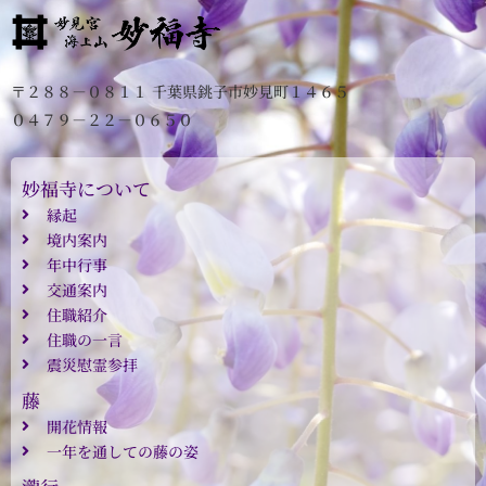
〒２８８－０８１１ 千葉県銚子市妙見町１４６５
０４７９－２２－０６５０
妙福寺について
縁起
境内案内
年中行事
交通案内
住職紹介
住職の一言
震災慰霊参拝
藤
開花情報
一年を通しての藤の姿