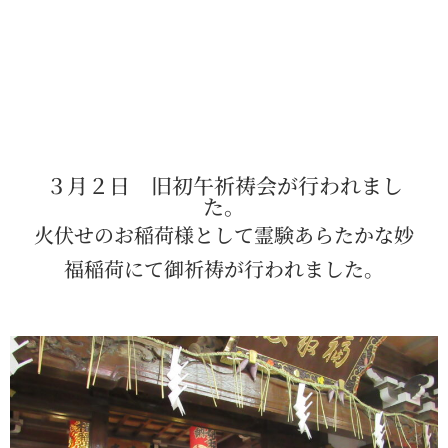
３月２日 旧初午祈祷会が行われまし
た。
火伏せのお稲荷様として霊験あらたかな妙
福稲荷にて御祈祷が行われました。