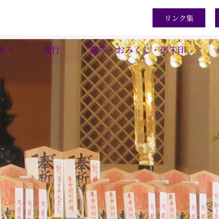
リンク集
藤
瀧行
御守・おみくじ・御朱印