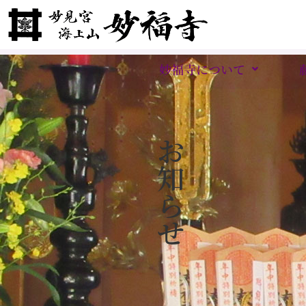
妙福寺について
お
知
ら
せ