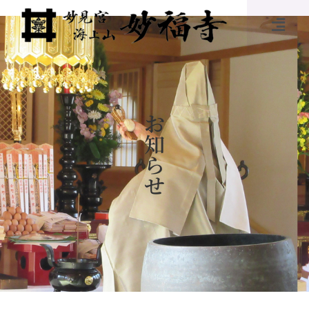
お
知
ら
せ