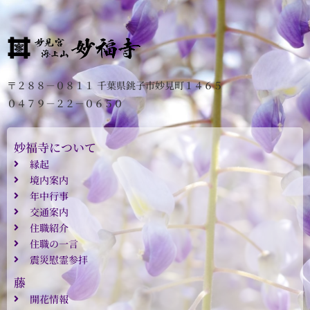
〒２８８－０８１１ 千葉県銚子市妙見町１４６５
０４７９－２２－０６５０
妙福寺について
縁起
境内案内
年中行事
交通案内
住職紹介
住職の一言
震災慰霊参拝
藤
開花情報