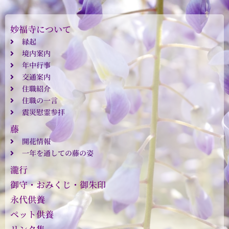
妙福寺について
縁起
境内案内
年中行事
交通案内
住職紹介
住職の一言
震災慰霊参拝
藤
開花情報
一年を通しての藤の姿
瀧行
御守・おみくじ・御朱印
永代供養
ペット供養
リンク集