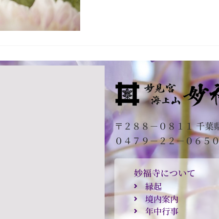
〒２８８－０８１１ 千葉
０４７９－２２－０６５
妙福寺について
縁起
境内案内
年中行事