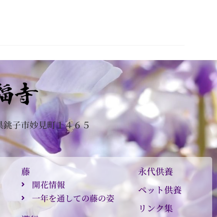
県銚子市妙見町１４６５
０
藤
永代供養
開花情報
ペット供養
一年を通しての藤の姿
リンク集