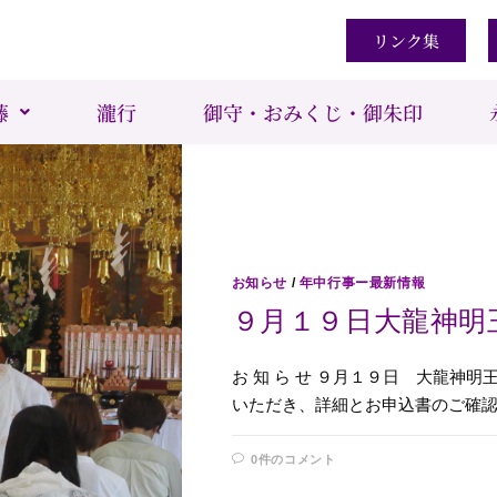
リンク集
藤
瀧行
御守・おみくじ・御朱印
お知らせ
/
年中行事ー最新情報
９月１９日大龍神明
お 知 ら せ ９月１９日 大龍神
いただき、詳細とお申込書のご確認
0件のコメント