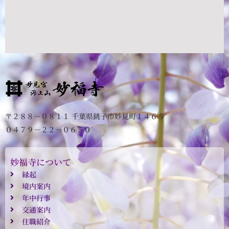
〒２８８－０８１１ 千葉県銚子市妙見町１４６５
０４７９－２２－０６５０
妙福寺について
縁起
境内案内
年中行事
交通案内
住職紹介