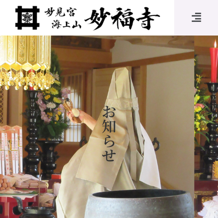
お
知
ら
せ