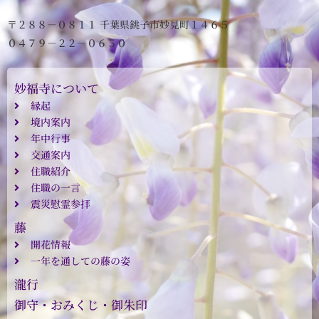
〒２８８－０８１１ 千葉県銚子市妙見町１４６５
０４７９－２２－０６５０
妙福寺について
縁起
境内案内
年中行事
交通案内
住職紹介
住職の一言
震災慰霊参拝
藤
開花情報
一年を通しての藤の姿
瀧行
御守・おみくじ・御朱印