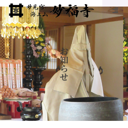
お
知
ら
せ