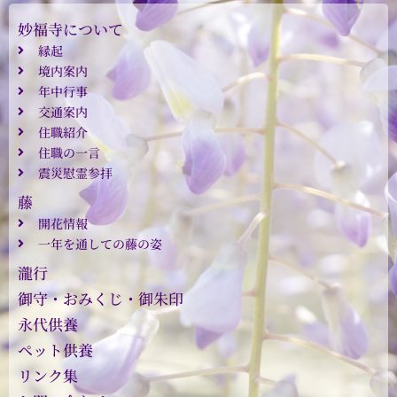
妙福寺について
縁起
境内案内
年中行事
交通案内
住職紹介
住職の一言
震災慰霊参拝
藤
開花情報
一年を通しての藤の姿
瀧行
御守・おみくじ・御朱印
永代供養
ペット供養
リンク集