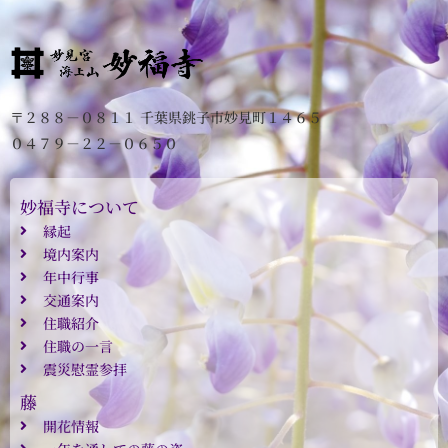
〒２８８－０８１１ 千葉県銚子市妙見町１４６５
０４７９－２２－０６５０
妙福寺について
縁起
境内案内
年中行事
交通案内
住職紹介
住職の一言
震災慰霊参拝
藤
開花情報