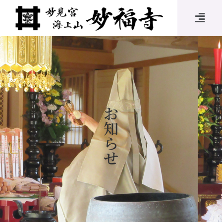
お
知
ら
せ