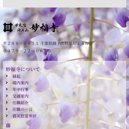
〒２８８－０８１１ 千葉県銚子市妙見町１４６５
０４７９－２２－０６５０
妙福寺について
縁起
境内案内
年中行事
交通案内
住職紹介
住職の一言
震災慰霊参拝
藤