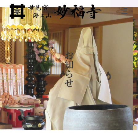
お
知
ら
せ