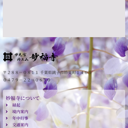
〒２８８－０８１１ 千葉県銚子市妙見町１４６５
０４７９－２２－０６５０
妙福寺について
縁起
境内案内
年中行事
交通案内