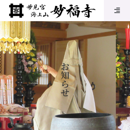
お
知
ら
せ