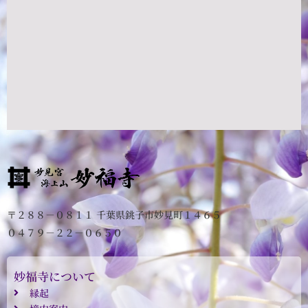
〒２８８－０８１１ 千葉県銚子市妙見町１４６５
０４７９－２２－０６５０
妙福寺について
縁起