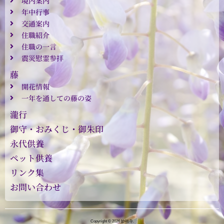
境内案内
年中行事
交通案内
住職紹介
住職の一言
震災慰霊参拝
藤
開花情報
一年を通しての藤の姿
瀧行
御守・おみくじ・御朱印
永代供養
ペット供養
リンク集
お問い合わせ
Copyright © 2026 妙福寺.