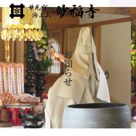
お
知
ら
せ