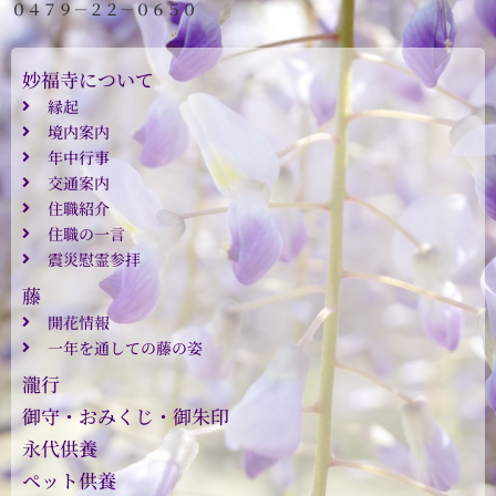
０４７９－２２－０６５０
妙福寺について
縁起
境内案内
年中行事
交通案内
住職紹介
住職の一言
震災慰霊参拝
藤
開花情報
一年を通しての藤の姿
瀧行
御守・おみくじ・御朱印
永代供養
ペット供養