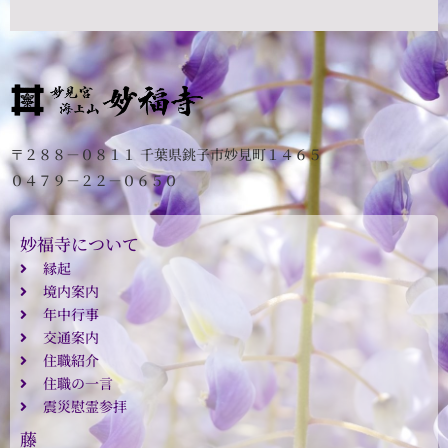
〒２８８－０８１１ 千葉県銚子市妙見町１４６５
０４７９－２２－０６５０
妙福寺について
縁起
境内案内
年中行事
交通案内
住職紹介
住職の一言
震災慰霊参拝
藤