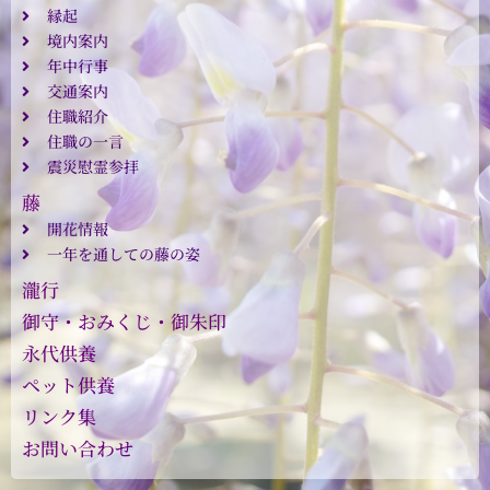
縁起
境内案内
年中行事
交通案内
住職紹介
住職の一言
震災慰霊参拝
藤
開花情報
一年を通しての藤の姿
瀧行
御守・おみくじ・御朱印
永代供養
ペット供養
リンク集
お問い合わせ