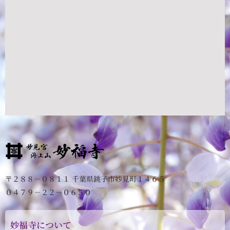
〒２８８－０８１１ 千葉県銚子市妙見町１４６５
０４７９－２２－０６５０
妙福寺について