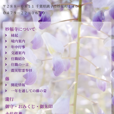
〒２８８－０８１１ 千葉県銚子市妙見町１４６５
０４７９－２２－０６５０
妙福寺について
縁起
境内案内
年中行事
交通案内
住職紹介
住職の一言
震災慰霊参拝
藤
開花情報
一年を通しての藤の姿
瀧行
御守・おみくじ・御朱印
永代供養