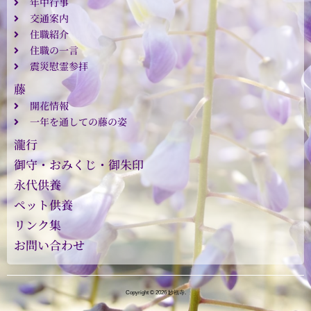
年中行事
交通案内
住職紹介
住職の一言
震災慰霊参拝
藤
開花情報
一年を通しての藤の姿
瀧行
御守・おみくじ・御朱印
永代供養
ペット供養
リンク集
お問い合わせ
Copyright © 2026 妙福寺.