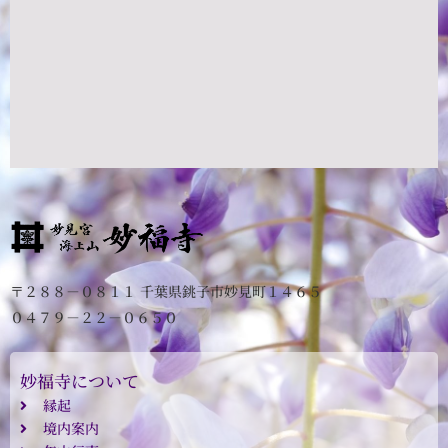
〒２８８－０８１１ 千葉県銚子市妙見町１４６５
０４７９－２２－０６５０
妙福寺について
縁起
境内案内