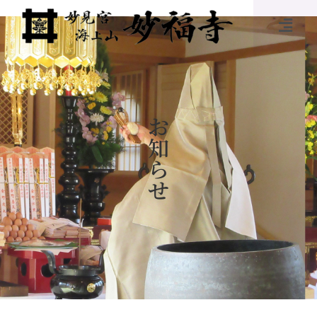
お
知
ら
せ