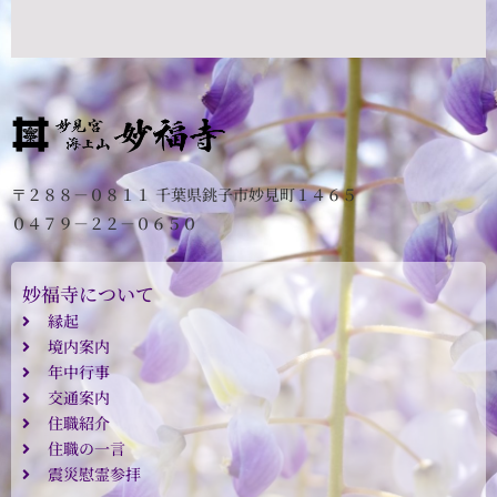
〒２８８－０８１１ 千葉県銚子市妙見町１４６５
０４７９－２２－０６５０
妙福寺について
縁起
境内案内
年中行事
交通案内
住職紹介
住職の一言
震災慰霊参拝