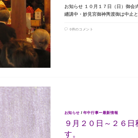
お知らせ １０月１７日（日）御会
纏講中・妙見宮御神輿渡御は中止と
0件のコメント
お知らせ
/
年中行事ー最新情報
９月２０日～２６日
す。