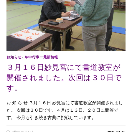
お知らせ
/
年中行事ー最新情報
３月１６日妙見宮にて書道教室が
開催されました。次回は３０日で
す。
お 知 ら せ ３月１６日 妙見宮にて書道教室が開催されまし
た。 次回は３０日です。４月は１３日、２０日に開催で
す。 今月も引き続き古典に挑戦しています。
0件のコメント
2025-03-16