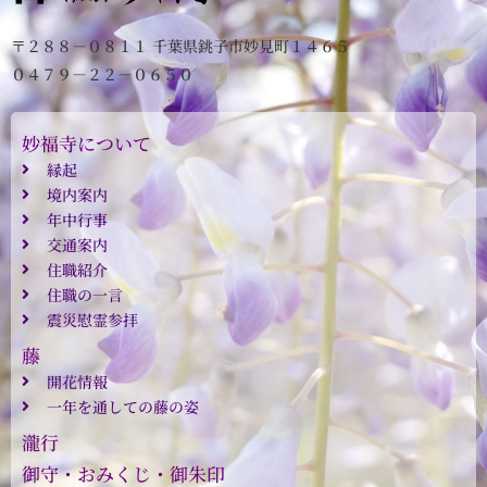
〒２８８－０８１１ 千葉県銚子市妙見町１４６５
０４７９－２２－０６５０
妙福寺について
縁起
境内案内
年中行事
交通案内
住職紹介
住職の一言
震災慰霊参拝
藤
開花情報
一年を通しての藤の姿
瀧行
御守・おみくじ・御朱印