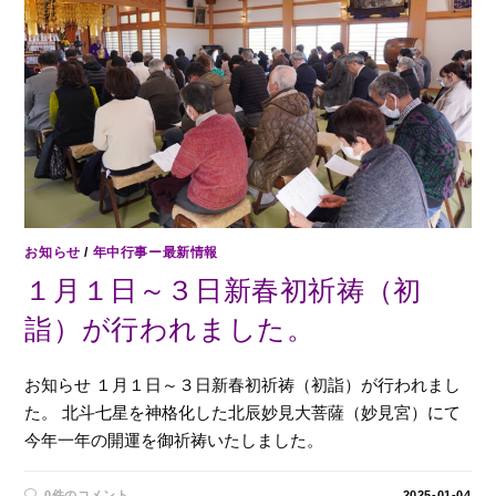
お知らせ
/
年中行事ー最新情報
１月１日～３日新春初祈祷（初
詣）が行われました。
お知らせ １月１日～３日新春初祈祷（初詣）が行われまし
た。 北斗七星を神格化した北辰妙見大菩薩（妙見宮）にて
今年一年の開運を御祈祷いたしました。
0件のコメント
2025-01-04