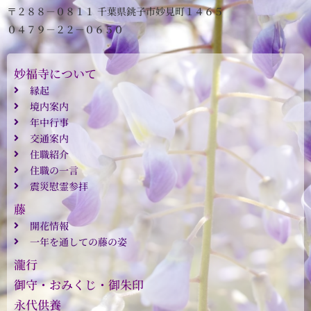
〒２８８－０８１１ 千葉県銚子市妙見町１４６５
０４７９－２２－０６５０
妙福寺について
縁起
境内案内
年中行事
交通案内
住職紹介
住職の一言
震災慰霊参拝
藤
開花情報
一年を通しての藤の姿
瀧行
御守・おみくじ・御朱印
永代供養