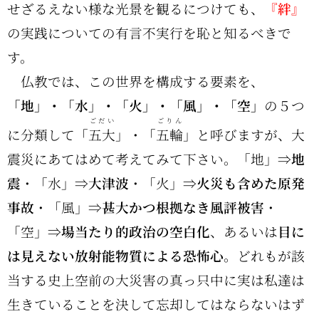
せざるえない様な光景を観るにつけても、
『絆』
の実践についての有言不実行を恥と知るべきで
す。
仏教では、この世界を構成する要素を、
「地」・「水」・「火」・「風」・「空」
の５つ
ごだい
ごりん
に分類して「
五大
」・「
五輪
」と呼びますが、大
震災にあてはめて考えてみて下さい。「地」⇒
地
震
・「水」⇒
大津波
・「火」⇒
火災も含めた原発
事故
・「風」⇒
甚大かつ根拠なき風評被害
・
「空」⇒
場当たり的政治の空白化
、あるいは
目に
は見えない放射能物質による恐怖心
。どれもが該
当する史上空前の大災害の真っ只中に実は私達は
生きていることを決して忘却してはならないはず