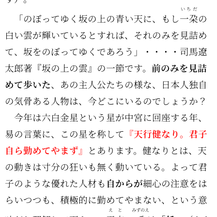
いちだ
「のぼってゆく坂の上の青い天に、もし
一朶
の
白い雲が輝いているとすれば、それのみを見詰め
て、坂をのぼってゆくであろう」・・・・司馬遼
太郎著『坂の上の雲』の一節です。
前のみを見詰
めて歩いた
、あの主人公たちの様な、日本人独自
の気骨ある人物は、今どこにいるのでしょうか？
今年は六白金星という星が中宮に回座する年、
易の言葉に、この星を称して
『天行健なり。君子
自ら勤めてやまず』
とあります。健なりとは、天
の動きは寸分の狂いも無く動いている。よって君
子のような優れた人材も
自からが
細心の注意をは
らいつつも、積極的に勤めてやまない、という意
えと
みずのえ