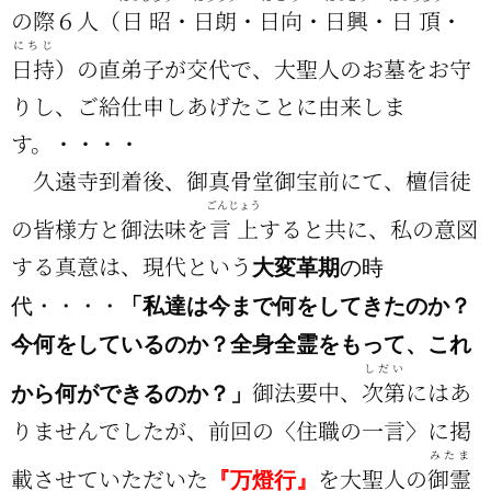
の際６人（
日昭
・
日朗
・
日向
・
日興
・
日頂
・
にちじ
日持
）の直弟子が交代で、大聖人のお墓をお守
りし、ご給仕申しあげたことに由来しま
す。・・・・
久遠寺到着後、御真骨堂御宝前にて、檀信徒
ごんじょう
の皆様方と御法味を
言上
すると共に、私の意図
する真意は、現代という
大変革期
の時
「私達は今まで何をしてきたのか？
代・・・・
今何をしているのか？全身全霊をもって、これ
しだい
御法要中、
次第
にはあ
から何ができるのか？」
りませんでしたが、前回の〈住職の一言〉に掲
みたま
載させていただいた
を大聖人の
御霊
『万燈行』