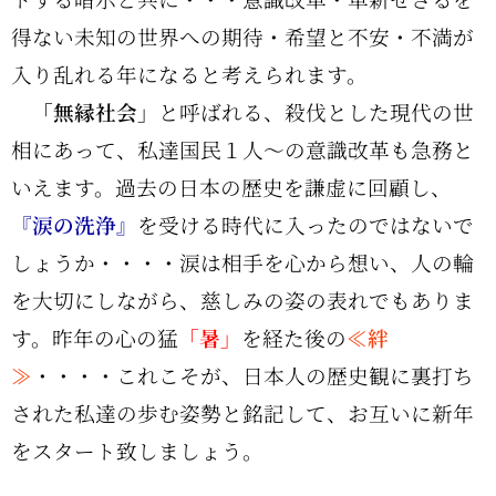
得ない未知の世界への期待・希望と不安・不満が
入り乱れる年になると考えられます。
「無縁社会」
と呼ばれる、殺伐とした現代の世
相にあって、私達国民１人～の意識改革も急務と
いえます。過去の日本の歴史を謙虚に回顧し、
『涙の洗浄』
を受ける時代に入ったのではないで
しょうか・・・・涙は相手を心から想い、人の輪
を大切にしながら、慈しみの姿の表れでもありま
す。昨年の心の猛
「暑」
を経た後の
≪絆
≫
・・・・これこそが、日本人の歴史観に裏打ち
された私達の歩む姿勢と銘記して、お互いに新年
をスタート致しましょう。