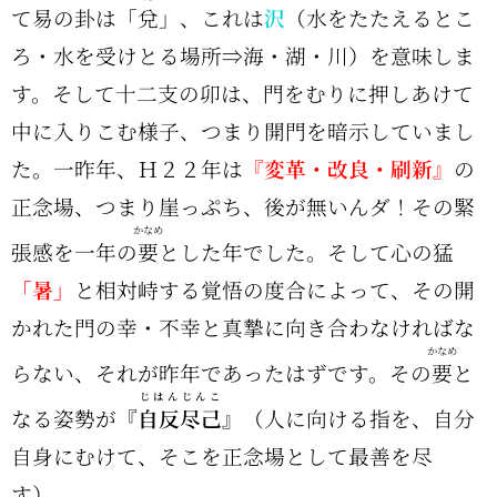
て易の
卦
は「
兌
」、これは
沢
（水をたたえるとこ
ろ・水を受けとる場所⇒海・湖・川）を意味しま
す。そして十二支の卯は、門をむりに押しあけて
中に入りこむ様子、つまり開門を暗示していまし
た。一昨年、Ｈ２２年は
『変革・改良・刷新』
の
正念場、つまり崖っぷち、後が無いんダ！その緊
かなめ
張感を一年の
要
とした年でした。そして心の猛
「暑」
と相対峙する覚悟の度合によって、その開
かれた門の幸・不幸と真摯に向き合わなければな
かなめ
らない、それが昨年であったはずです。その
要
と
じはんじんこ
なる姿勢が
『
自反尽己
』
（人に向ける指を、自分
自身にむけて、そこを正念場として最善を尽
す）。