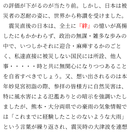
の評価が下がるのが当たり前。しかし、日本は被
災者の忍耐の姿に、世界から称讃を受けました。
震災直後の日本は、全土に
『絆』
の憶いが髙揚
したにもかかわらず、政治の無謀・雑多な歩みの
中で、いつしかそれに迎合・麻痺するかのごと
く、私達直接に被災しない国民には所詮、他人
事・・・・・時と共に無関心になりつつあること
を自省すべきでしょう。又、想い出されるのは本
年妙見宮初詣の際、参拝の皆様方に自然災害は、
特に風水害による氾濫ありとの暗示を強調いたし
ましたが、熊本・大分両県での豪雨の気象情報で
は「これまでに経験したことのないような大雨」
という言葉が繰り返され、震災時の大津波を連想