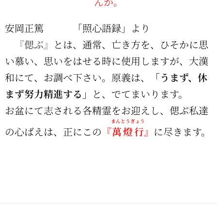
んか。
安岡正篤 「照心語録」より
『偲ぶ』
とは、通常、亡き方を、ひそかに思
い慕い、思いをはせる時に使用しますが、大漢
和にて、お調べ下さい。原義は、
「うまず、休
まず努力精進する」
と、でてまいります。
お盆にて志される各精霊をお迎えし、偲ぶ私達
まんとうぎょう
の心ばえは、正にこの
『
萬燈行
』
に尽きます。