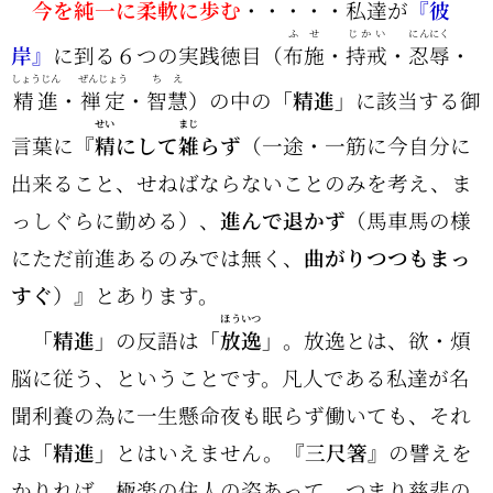
今を純一に柔軟に歩む
・・・・・私達が
『彼
ふせ
じかい
にんにく
岸』
に到る６つの実践徳目（
布施
・
持戒
・
忍辱
・
しょうじん
ぜんじょう
ちえ
精進
・
禅定
・
智慧
）の中の
「精進」
に該当する御
せい
まじ
言葉に『
精
にして
雑
らず
（一途・一筋に今自分に
出来ること、せねばならないことのみを考え、ま
っしぐらに勤める）、
進んで退かず
（馬車馬の様
にただ前進あるのみでは無く、
曲がりつつもまっ
すぐ
）』とあります。
ほういつ
「精進」
の反語は
「
放逸
」
。放逸とは、欲・煩
脳に従う、ということです。凡人である私達が名
聞利養の為に一生懸命夜も眠らず働いても、それ
は
「精進」
とはいえません。
『三尺箸』
の譬えを
かりれば、極楽の住人の姿あって、つまり慈悲の