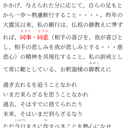
かかげ、与えられた分に応じて、自らの足もと
から一歩～熟慮断行すること・・・・。昨年の
大震災以来、私の願行は、仏祖の御教えに準ず
どうじ
どうひ
れば、
同事
・
同悲
（相手の喜びを、我が喜びと
し、相手の悲しみを我が悲しみとする・・・慈
悲心）の精神を具現化すること。私の訓戒とし
みおし
て常に範としている、お釈迦様の
御教
えに
過ぎ去れるを追うことなかれ
いまだ来らざるを思うことなかれ
過去、そはすでに捨てられたり
未来、そはいまだ到らざるなり
こんにち
な
ただ
今日
まさに
作
すべきことを熱心になせ