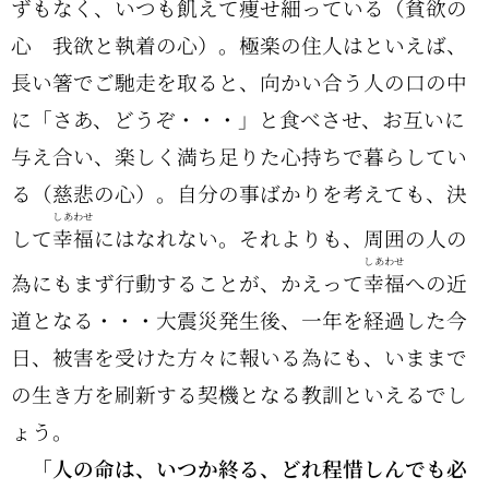
ずもなく、いつも飢えて痩せ細っている（
貧欲
の
心 我欲と執着の心）。極楽の住人はといえば、
長い箸でご馳走を取ると、向かい合う人の口の中
に「さあ、どうぞ・・・」と食べさせ、お互いに
与え合い、楽しく満ち足りた心持ちで暮らしてい
る（慈悲の心）。自分の事ばかりを考えても、決
しあわせ
して
幸福
にはなれない。それよりも、周囲の人の
しあわせ
為にもまず行動することが、かえって
幸福
への近
道となる・・・大震災発生後、一年を経過した今
日、被害を受けた方々に報いる為にも、いままで
の生き方を刷新する契機となる教訓といえるでし
ょう。
「人の命は、いつか終る、どれ程惜しんでも必