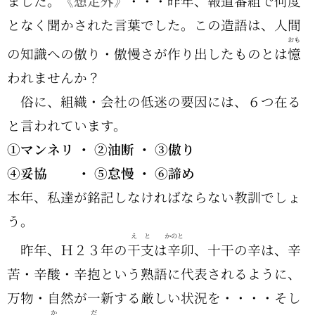
ました。
《想定外》
・・・昨年、報道番組で何度
となく聞かされた言葉でした。この造語は、人間
おも
の知識への傲り・傲慢さが作り出したものとは
憶
われませんか？
俗に、組織・会社の低迷の要因には、６つ在る
と言われています。
①マンネリ ・ ②油断 ・ ③傲り
④妥協 ・ ⑤怠慢 ・ ⑥諦め
本年、私達が銘記しなければならない教訓でしょ
う。
えと
かのと
昨年、Ｈ２３年の
干支
は
辛
卯、十干の辛は、辛
苦・辛酸・辛抱という熟語に代表されるように、
万物・自然が一新する厳しい状況を・・・・そし
か
だ