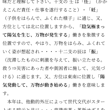
味だと理解して下さい。
干支
の
壬
は
「任」
（かか
えこんだ責任・仕事を遂行すること）・
「妊」
（子供をはらんで、ふくれた様子」に通じ、又、
方位としては北に位置しますから、
「陰気極まっ
て陽気を生じ、万物が発生する」
働きを象徴する
位置ですので、やはり、万物をはらみ、ふくれて
いく姿が想起され・・・・十二支の辰は
「振」
（沈滞したものに刺激を与えて、振い立たせる。
救う⇒災害にあった者や貧困者に施して、元気づ
ける）に通じます。又、方位は東南に位置し
「陽
気発動して、万物が動き始める」
働きを意味しま
す。
本年は、他動的外圧によって世代交代がスター
トする暗示と共に・・・意識改革・革新せざるを