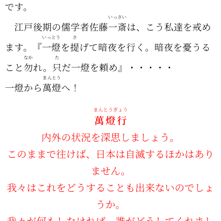
です。
いっさい
江戸後期の儒学者佐藤
一斎
は、こう私達を戒め
いっとう
さ
ます。『
一燈
を
提
げて暗夜を行く。暗夜を憂うる
なか
た
こと
勿
れ。
只
だ一燈を頼め』・・・・・
まんとう
一燈から
萬燈
へ！
まんとうぎょう
萬燈行
内外の状況を深思しましょう。
このままで往けば、日本は自滅するほかはあり
ません。
我々はこれをどうすることも出来ないのでしょ
うか。
我々が何もしなければ、誰がどうしてくれまし