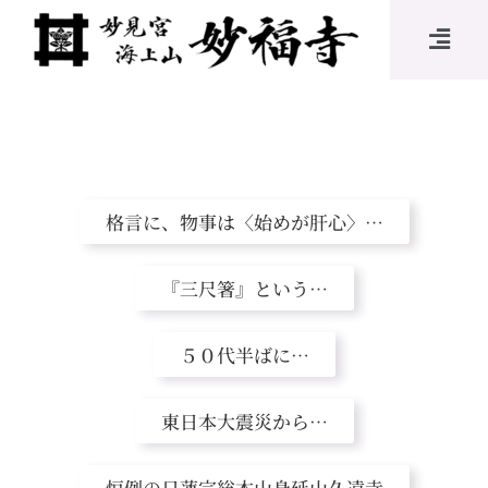
格言に、物事は〈始めが肝心〉…
『三尺箸』という…
５０代半ばに…
東日本大震災から…
恒例の日蓮宗総本山身延山久遠寺