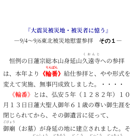
『大震災被災地・被災者に憶う』
―9/4～9/6東北被災地慰霊参拝
その１
―
くおんじ
恒例の日蓮宗総本山身延山
久遠寺
への参拝
りんばん
は、本年より
給仕参拝と、やや形式を
《
輪番
》
変えて実施、無事円成致しました。・・・・
《輪番》
とは、弘安５年（１２８２年）１０
月１３日日蓮大聖人御年６１歳の尊い御生涯を
閉じられてから、その御遺言に従って、
ごびょう
御廟
（お墓）が身延の地に建立されました。そ
にっしょう
にちろう
にこう
にっこう
にっちょう