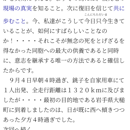
現場の真実
を知ること。次に復旧を信じて
共に
こんにちただいま
歩むこと
。今、私達がこうして
今日只今
生きて
いることが、如何にすばらしいことなの
か！・・・・それこそが無念の死をとげざるを
得なかった同胞への最大の供養であると同時
に、意志を継承する唯一の方法であると確信し
たからです。
９月４日早朝４時過ぎ、銚子を自家用車にて
１人出発、全走行距離は１３２０ｋｍに及びま
したが・・・・最初の目的地である岩手県大槌
町に到着しましたのは、日が既に西へ傾きつつ
あった夕方４時過ぎでした。
次回へ続く